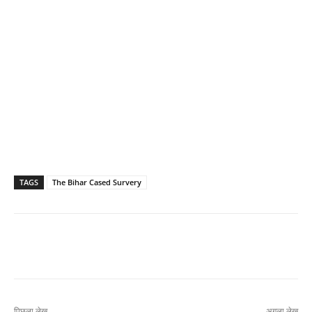
TAGS
The Bihar Cased Survery
पिछला लेख
अगला लेख