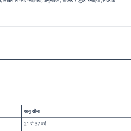
गणित), लेखापाल -सह -सहायक, अनुसेवक , चौकीदार ,मुख्य रसोइया ,सहायक
आयु सीमा
21 से 37 वर्ष