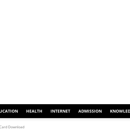
UCATION
HEALTH
INTERNET
ADMISSION
KNOWLE
 Card Download