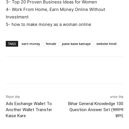
3- Top 20 Proven Business Ideas for Women
4- Work From Home, Earn Money Online Without
Investment
5- how to make money as a woman online
TAGS
earn money
female
paise kaise kamaye
website hindi
पिछला लेख
अगला लेख
Ads Exchange Wallet To
Bihar General Knowledge 100
Another Wallet Transfer
Question Answer Set (सामान्य
Kaise Kare
ज्ञान)