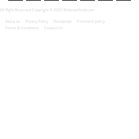
All Right Reserved Copyright © 2025 WebsiteHindi.com
About us
Privacy Policy
Disclaimer
Comment policy
Terms & Conditions
Contact Us