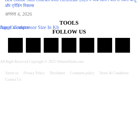
और ट्रेंडिंग स्किल्स
अगस्त 4, 2026
TOOLS
Age Calculator
Image Compressor Size In Kb
FOLLOW US
All Right Reserved Copyright © 2025 WebsiteHindi.com
About us
Privacy Policy
Disclaimer
Comment policy
Terms & Conditions
Contact Us