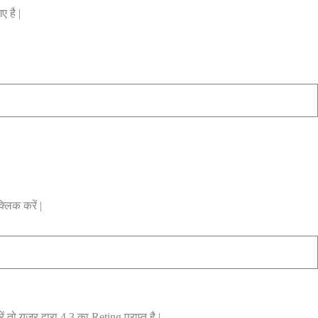
 है |
्लिक करें |
ो यूजर द्वारा 4.3 का Reting प्राप्त है |