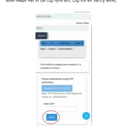
आपके मोबाइल नंबर पर एक Otp प्राप्त होगा. Otp दर्ज कर Verify कीजिए.