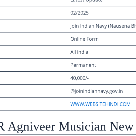
02/2025
Join Indian Navy (Nausena Bh
Online Form
All india
Permanent
40,000/-
@joinindiannavy.gov.in
WWW.WEBSITEHINDI.COM
R Agniveer Musician New