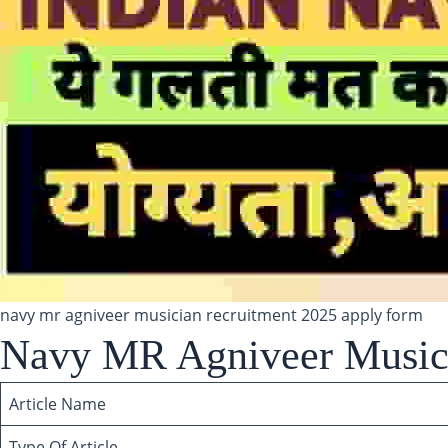
navy mr agniveer musician recruitment 2025 apply form
Navy MR Agniveer Musici
Article Name
Type Of Article