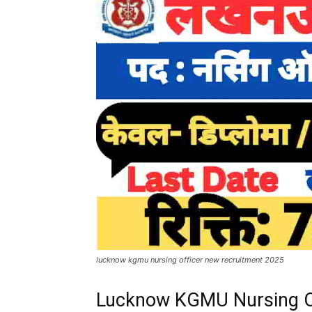
lucknow kgmu nursing officer new recruitment 2025
Lucknow KGMU Nursing Of