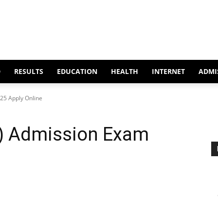
D
RESULTS
EDUCATION
HEALTH
INTERNET
ADMI
25 Apply Online
d) Admission Exam