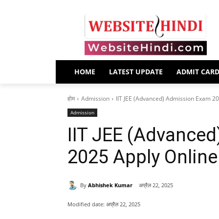
HOME
LATEST UPDATE
ADMIT CAR
होम
Admission
IIT JEE (Advanced) Admission Exam 20
Admission
IIT JEE (Advance
2025 Apply Online
By
Abhishek Kumar
अप्रैल 22, 2025
Modified date:
अप्रैल 22, 2025