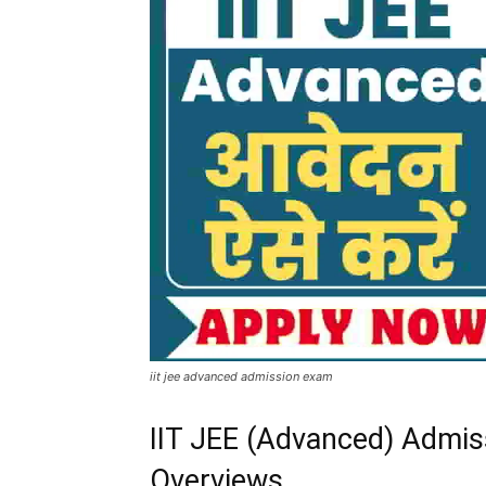
iit jee advanced admission exam
IIT JEE (Advanced) Admis
Overviews