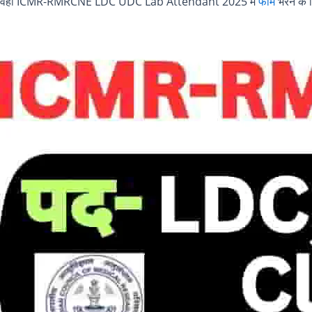
वहीं ICMR-RMRCNE LDC UDC Lab Attendant 2025 में
फॉर्म
भरने के 