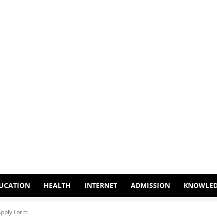
UCATION
HEALTH
INTERNET
ADMISSION
KNOWLE
pply Form