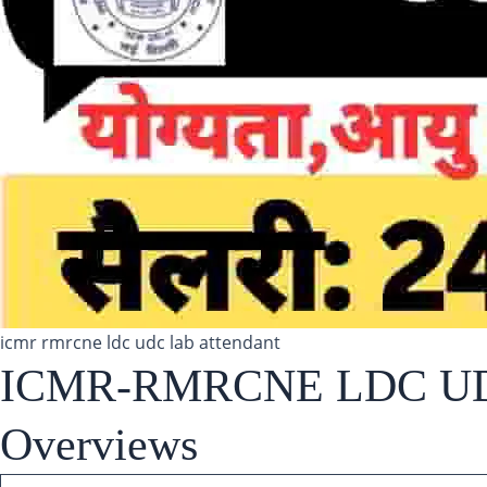
icmr rmrcne ldc udc lab attendant
ICMR-RMRCNE LDC UDC L
Overviews