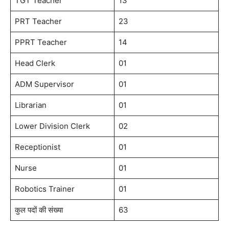
TGT Teacher
13
PRT Teacher
23
PPRT Teacher
14
Head Clerk
01
ADM Supervisor
01
Librarian
01
Lower Division Clerk
02
Receptionist
01
Nurse
01
Robotics Trainer
01
कुल पदों की संख्या
63