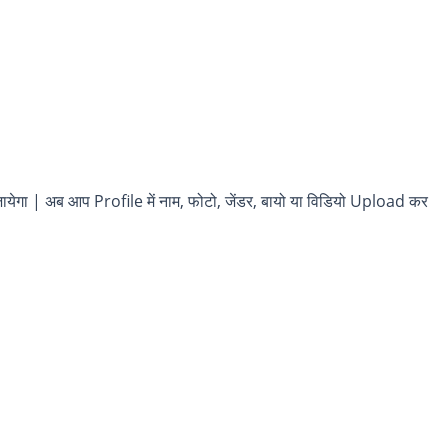
येगा | अब आप Profile में नाम, फोटो, जेंडर, बायो या विडियो Upload कर