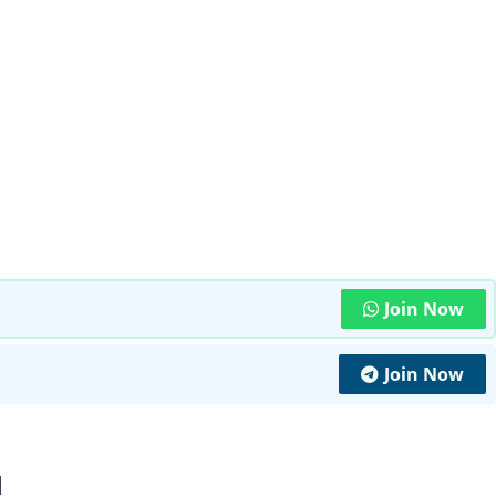
Join Now
Join Now
|