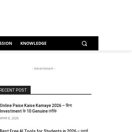
SSION
KNOWLEDGE
- Advertisment -
RECENT POST
Online Paise Kaise Kamaye 2026 – बिना
Investment के 10 Genuine तरीके
अगस्त 8, 2026
Best Free AI Tools for Students in 2026 – पढ़ाई,