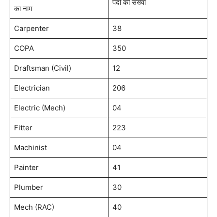
पदों की संख्या
का नाम
Carpenter
38
COPA
350
Draftsman (Civil)
12
Electrician
206
Electric (Mech)
04
Fitter
223
Machinist
04
Painter
41
Plumber
30
Mech (RAC)
40