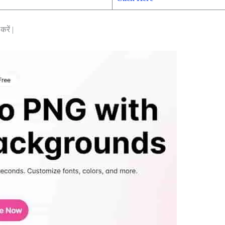
रें |