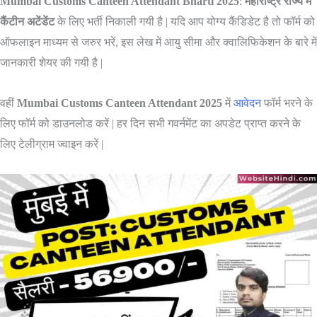
Mumbai Customs Canteen Attendant Bharti 2025
:
महाराष्ट्र राज्य में
कैंटीन अटेंडेंट
के लिए भर्ती निकाली गयी है | यदि आप योग्य कैंडिडेट है तो फॉर्म को
ऑफलाइन माध्यम से जरुर भरें, इस लेख में आयु सीमा और क्वालिफिकेशन के बारे में
जानकारी शेयर की गयी है |
वहीं
Mumbai Customs Canteen Attendant 2025
में
आवेदन
फॉर्म भरने के
लिए फॉर्म को डाउनलोड करें | हर दिन सभी गवर्नमेंट का अपडेट प्राप्त करने के
लिए टेलीग्राम ज्वाइन करें |