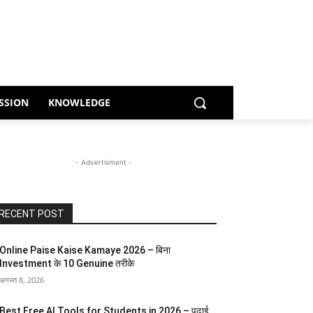
SSION
KNOWLEDGE
- Advertisment -
RECENT POST
Online Paise Kaise Kamaye 2026 – बिना
Investment के 10 Genuine तरीके
अगस्त 8, 2026
Best Free AI Tools for Students in 2026 – पढ़ाई,