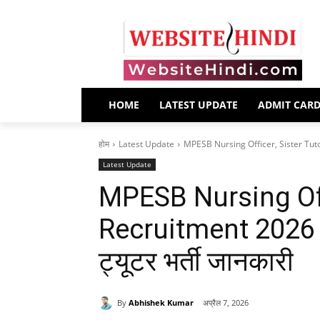
HOME
LATEST UPDATE
ADMIT CAR
होम
Latest Update
MPESB Nursing Officer, Sister Tutor 
Latest Update
MPESB Nursing Offi
Recruitment 2026 – 
ट्यूटर भर्ती जानकारी
By
Abhishek Kumar
अप्रैल 7, 2026