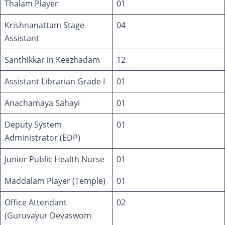
Thalam Player
01
Krishnanattam Stage
04
Assistant
Santhikkar in Keezhadam
12
Assistant Librarian Grade I
01
Anachamaya Sahayi
01
Deputy System
01
Administrator (EDP)
Junior Public Health Nurse
01
Maddalam Player (Temple)
01
Office Attendant
02
(Guruvayur Devaswom