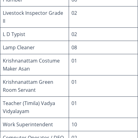
Livestock Inspector Grade
02
II
L D Typist
02
Lamp Cleaner
08
Krishnanattam Costume
01
Maker Asan
Krishnanattam Green
01
Room Servant
Teacher (Timila) Vadya
01
Vidyalayam
Work Superintendent
10
Computer Operator / DEO
02