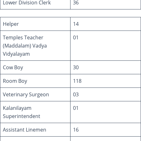
Lower Division Clerk
36
Helper
14
Temples Teacher
01
(Maddalam) Vadya
Vidyalayam
Cow Boy
30
Room Boy
118
Veterinary Surgeon
03
Kalanilayam
01
Superintendent
Assistant Linemen
16