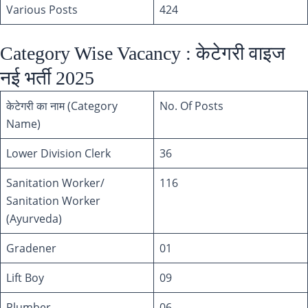
Various Posts
424
Category Wise Vacancy : केटेगरी वाइज
नई भर्ती 2025
केटेगरी का नाम (Category
No. Of Posts
Name)
Lower Division Clerk
36
Sanitation Worker/
116
Sanitation Worker
(Ayurveda)
Gradener
01
Lift Boy
09
Plumber
06