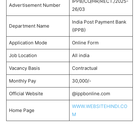
IPPB/CO/HR/RECT./2025-
Advertisement Number
26/03
India Post Payment Bank
Department Name
(IPPB)
Application Mode
Online Form
Job Location
All india
Vacancy Basis
Contractual
Monthly Pay
30,000/-
Official Website
@ippbonline.com
WWW.WEBSITEHINDI.CO
Home Page
M