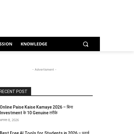
SSION
KNOWLEDGE
- Advertisment -
RECENT POST
Online Paise Kaise Kamaye 2026 – बिना
Investment के 10 Genuine तरीके
अगस्त 8, 2026
Best Free AI Tools for Students in 2026 – पढ़ाई,