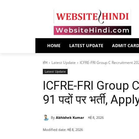
HOME
LATEST UPDATE
ADMIT CAR
होम
Latest Update
ICFRE-FRI Group C Recruitment 2026 
Latest Update
ICFRE-FRI Group 
91 पदों पर भर्ती, App
By
Abhishek Kumar
मई 8, 2026
Modified date:
मई 8, 2026