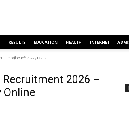
D
RESULTS
EDUCATION
HEALTH
INTERNET
ADMI
– 91 पदों पर भर्ती, Apply Online
C Recruitment 2026 –
ly Online