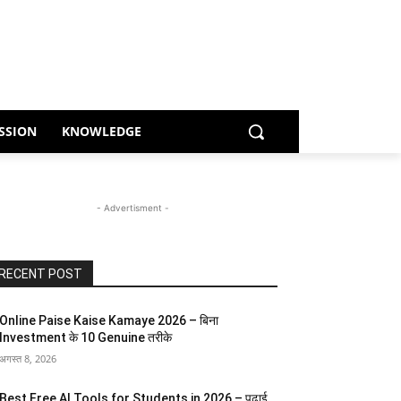
SSION
KNOWLEDGE
- Advertisment -
RECENT POST
Online Paise Kaise Kamaye 2026 – बिना
Investment के 10 Genuine तरीके
अगस्त 8, 2026
Best Free AI Tools for Students in 2026 – पढ़ाई,