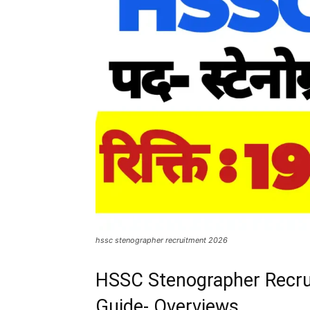
hssc stenographer recruitment 2026
HSSC Stenographer Recrui
Guide- Overviews