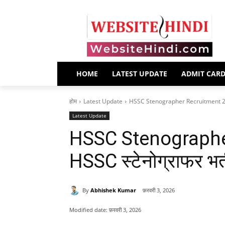
HOME
LATEST UPDATE
ADMIT CAR
होम
Latest Update
HSSC Stenographer Recruitment 2026 
Latest Update
HSSC Stenographe
HSSC स्टेनोग्राफर भर्
By
Abhishek Kumar
फ़रवरी 3, 2026
Modified date:
फ़रवरी 3, 2026