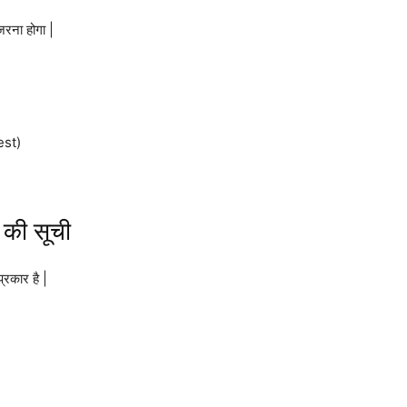
ुजरना होगा |
est)
की सूची
्रकार है |