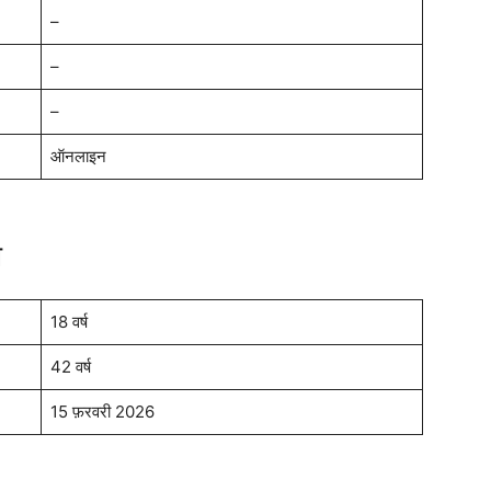
–
–
–
ऑनलाइन
ा
18 वर्ष
42 वर्ष
15 फ़रवरी 2026