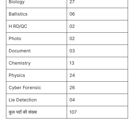
Biology
27
Ballistics
06
H RD/QC
02
Photo
02
Document
03
Chemistry
13
Physics
24
Cyber Forensic
26
Lie Detection
04
कुल पदों की संख्या
107