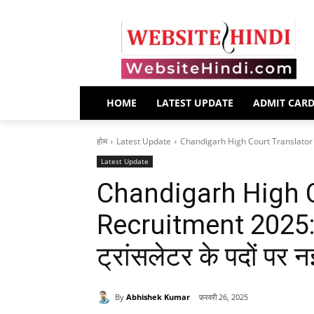
HOME
LATEST UPDATE
ADMIT CAR
होम
Latest Update
Chandigarh High Court Translator New 
Latest Update
Chandigarh High 
Recruitment 2025: चं
ट्रांसलेटर के पदों पर 
By
Abhishek Kumar
फ़रवरी 26, 2025