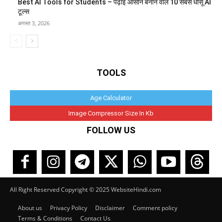
Best AI Tools for Students – पढ़ाई आसान बनाने वाले 10 सबसे धांसू AI
टूल्स
अगस्त 3, 2026
TOOLS
Age Calculator
Image Compressor Size In Kb
FOLLOW US
All Right Reserved Copyright © 2025 WebsiteHindi.com
About us
Privacy Policy
Disclaimer
Comment policy
Terms & Conditions
Contact Us