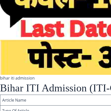
bihar iti admission
Bihar ITI Admission (ITI
Article Name
Type Of Article