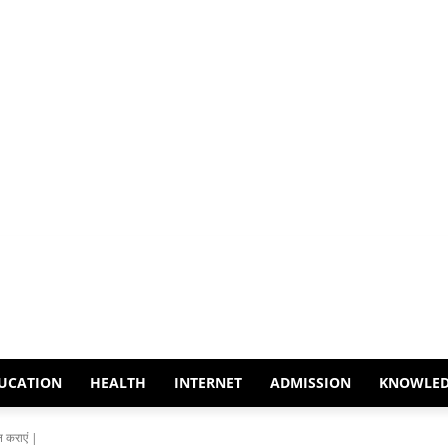
UCATION
HEALTH
INTERNET
ADMISSION
KNOWLE
 कराएं |