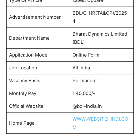
Type Of Article
Latest Update
BDL/C-HR(TA&CP)/2025-
Advertisement Number
4
Bharat Dynamics Limited
Department Name
(BDL)
Application Mode
Online Form
Job Location
All india
Vacancy Basis
Permanent
Monthly Pay
1,40,000/-
Official Website
@bdl-india.in
WWW.WEBSITEHINDI.CO
Home Page
M