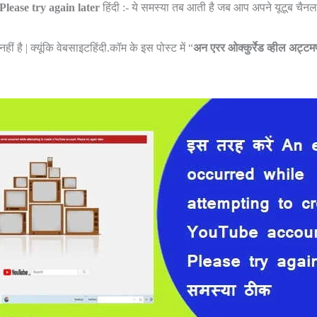
lease try again later
हिंदी :- ये समस्या तब आती है जब आप अपने यूटूब चैनल म
 है | क्यूंकि वेबसाइटहिंदी.कॉम के इस पोस्ट में “
अन एरर ओक्कुर्रेड व्हील अट्टम