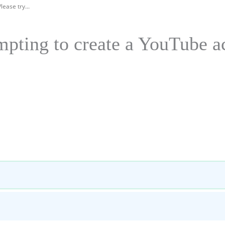
ease try...
mpting to create a YouTube ac