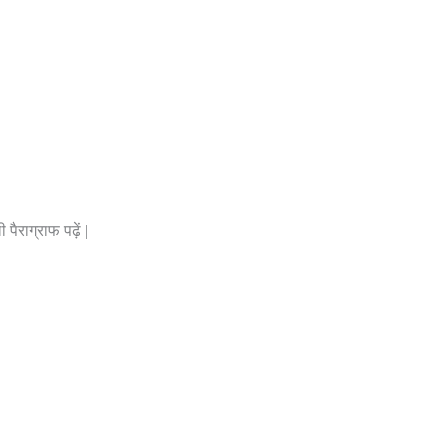
ैराग्राफ पढ़ें |