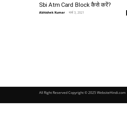
Sbi Atm Card Block कैसे करें?
Abhishek Kumar
-
मार्च 3, 2021
All Right Reserved Copyright © 2025 WebsiteHindi.com