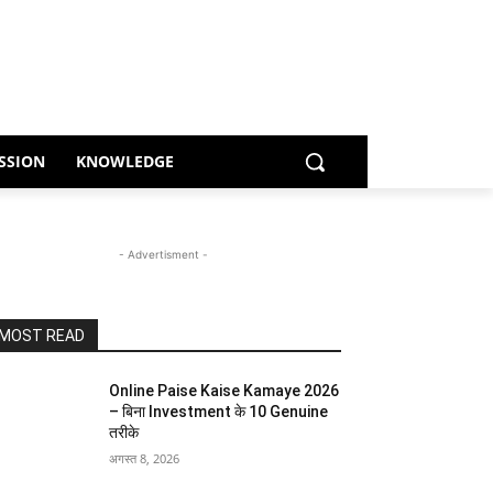
SSION
KNOWLEDGE
- Advertisment -
MOST READ
Online Paise Kaise Kamaye 2026
– बिना Investment के 10 Genuine
तरीके
अगस्त 8, 2026