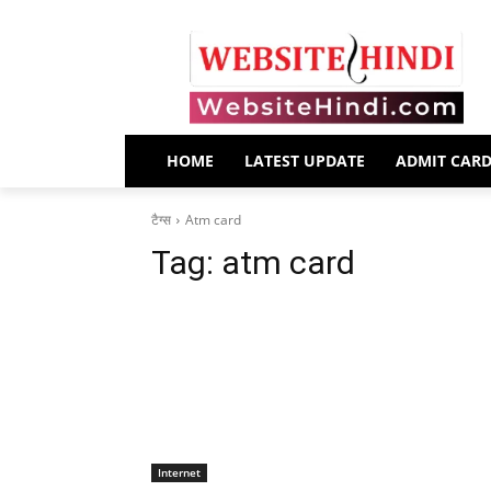
HOME
LATEST UPDATE
ADMIT CAR
टैग्स
Atm card
Tag:
atm card
Internet